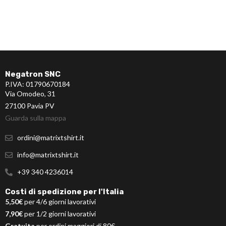
Negatron SNC
P.IVA: 01790670184
Via Omodeo, 31
27100 Pavia PV
Guarda sulla mappa
ordini@matrixtshirt.it
info@matrixtshirt.it
+39 340 4236014
Costi di spedizione per l'Italia
5,50€
per 4/6 giorni lavorativi
7,90€
per 1/2 giorni lavorativi
Gratuita
per ordini maggiori di 80€