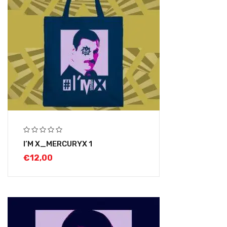
I’M X_MERCURYX 1
€
12,00