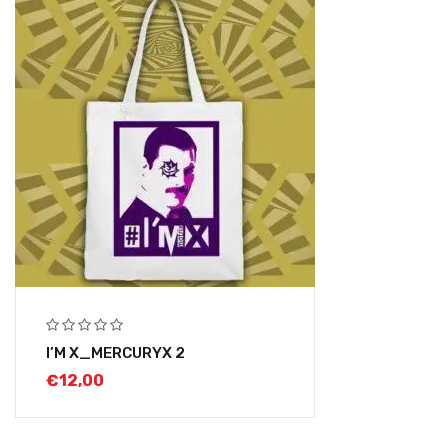
I’M X_MERCURYX 2
€
12,00