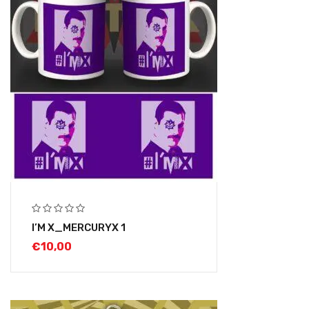
I’M X_MERCURYX 1
€
10,00