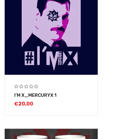
I’M X_MERCURYX 1
€
20,00