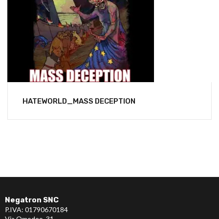
HATEWORLD_MASS DECEPTION
Negatron SNC
P.IVA: 01790670184
Via Omodeo, 31