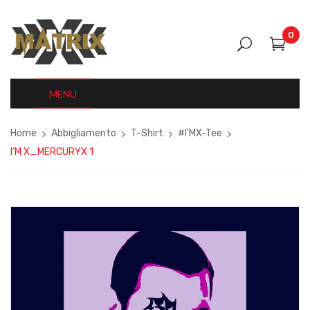
0
MENU
Home
Abbigliamento
T-Shirt
#I'MX-Tee
I’M X_MERCURYX 1