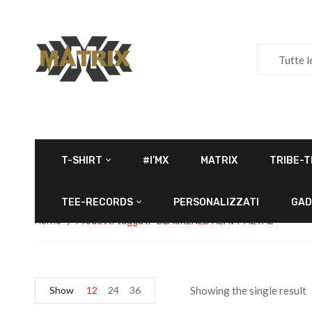
Tutte l
T-SHIRT
#I’MX
MATRIX
TRIBE-T
TEE-RECORDS
PERSONALIZZATI
GAD
Home
Prodotti taggati “BLACKENED HEAVY METAL”
Show
12
24
36
Showing the single result