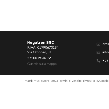
Negatron SNC
ordi
P.IVA: 01790670184
Via Omodeo, 31
info
27100 Pavia PV
+39
Guarda sulla mappa
Matrix Music Store - 2023
Termini di vendita
Privacy Policy
Cookie 