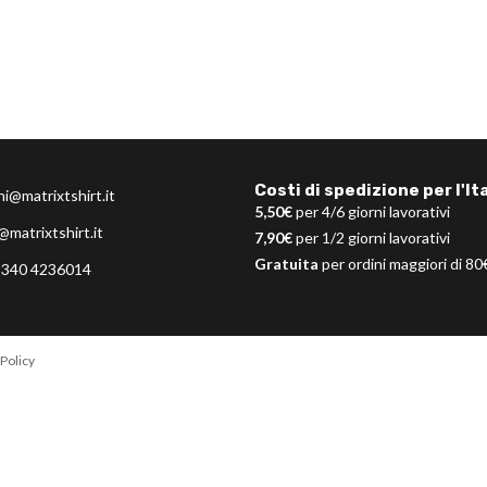
Costi di spedizione per l'Ita
ni@matrixtshirt.it
5,50€
per 4/6 giorni lavorativi
@matrixtshirt.it
7,90€
per 1/2 giorni lavorativi
Gratuita
per ordini maggiori di 80
 340 4236014
Policy