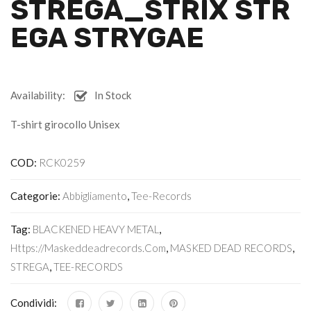
STREGA_STRIX STR
EGA STRYGAE
Availability:
In Stock
T-shirt girocollo Unisex
COD:
RCK0259
Categorie:
Abbigliamento
,
Tee-Records
Tag:
BLACKENED HEAVY METAL
,
Https://maskeddeadrecords.com
,
MASKED DEAD RECORDS
,
STREGA
,
TEE-RECORDS
Condividi: