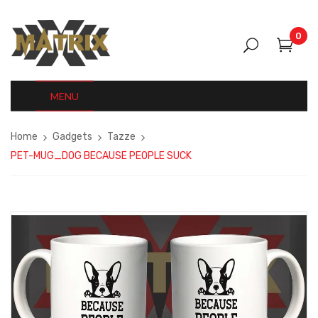
0
MENU
Home
Gadgets
Tazze
PET-MUG_DOG BECAUSE PEOPLE SUCK