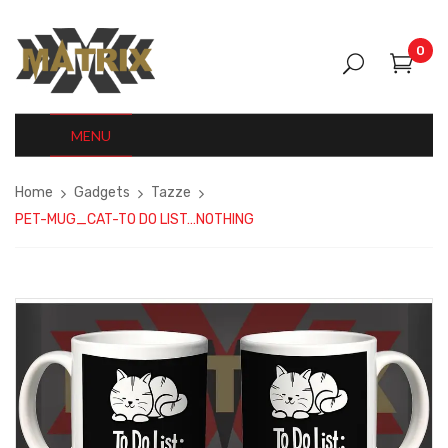
0
MENU
Home
Gadgets
Tazze
PET-MUG_CAT-TO DO LIST…NOTHING