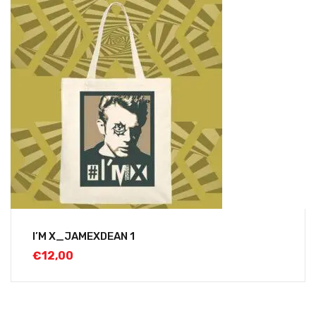
I’M X_JAMEXDEAN 1
€
12,00