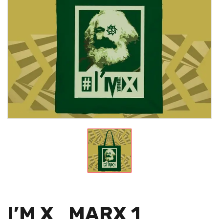
I’M X_MARX 1