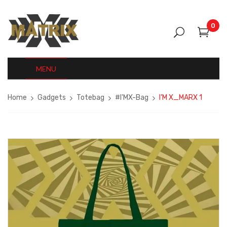
0
MENU
Home
Gadgets
Totebag
#I'MX-Bag
I’M X_MARX 1