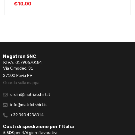
€
10,00
Negatron SNC
P.IVA: 01790670184
Via Omodeo, 31
27100 Pavia PV
Guarda sulla mappa
ordini@matrixtshirt.it
info@matrixtshirt.it
+39 340 4236014
Costi di spedizione per l'Italia
5,50€
per 4/6 giorni lavorativi