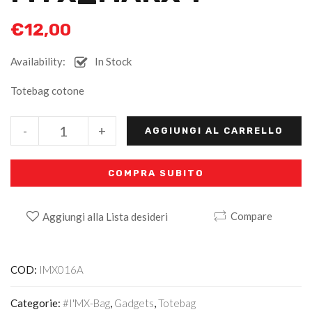
€
12,00
Availability:
In Stock
Totebag cotone
Alternative:
-
+
AGGIUNGI AL CARRELLO
COMPRA SUBITO
Compare
Aggiungi alla Lista desideri
COD:
IMX016A
Categorie:
#I'MX-Bag
,
Gadgets
,
Totebag