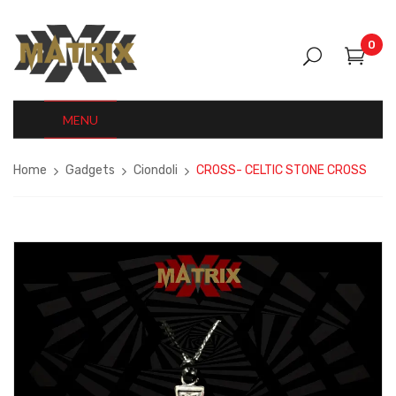
0
MENU
Home
Gadgets
Ciondoli
CROSS- CELTIC STONE CROSS