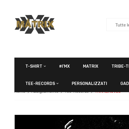
Tutte l
T-SHIRT
#I’MX
MATRIX
TRIBE-T
TEE-RECORDS
PERSONALIZZATI
GAD
Home
Abbigliamento
Tee-Records
TRHA_NOVEJ