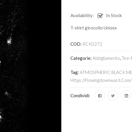
Availability:
In Stock
T-shirt girocollo Unisex
COD:
RCK0272
Categorie:
Abbigliamento
,
Tee-
Tag:
ATMOSPHERIC BLACK ME
Https://flowingdownward.com/
Condividi: