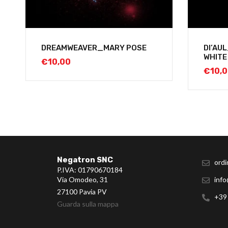
DREAMWEAVER_MARY POSE
DI’AU
WHITE
€
10,00
€
10,
Negatron SNC
ordi
P.IVA: 01790670184
Via Omodeo, 31
info
27100 Pavia PV
+39
Guarda sulla mappa