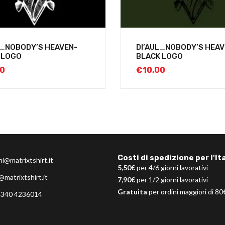
L_NOBODY’S HEAVEN-
DI’AUL_NOBODY’S HEAV
 LOGO
BLACK LOGO
00
€
10,00
Costi di spedizione per l'Ita
ni@matrixtshirt.it
5,50€
per 4/6 giorni lavorativi
@matrixtshirt.it
7,90€
per 1/2 giorni lavorativi
Gratuita
per ordini maggiori di 80
 340 4236014