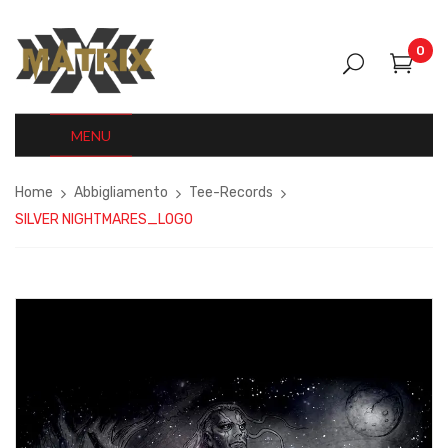
0
MENU
Home
Abbigliamento
Tee-Records
SILVER NIGHTMARES_LOGO