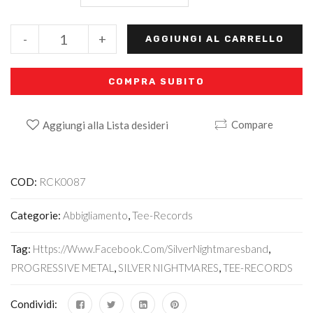
-
+
AGGIUNGI AL CARRELLO
COMPRA SUBITO
Compare
Aggiungi alla Lista desideri
Alternative:
COD:
RCK0087
Categorie:
Abbigliamento
,
Tee-Records
Tag:
Https://www.facebook.com/SilverNightmaresband
,
PROGRESSIVE METAL
,
SILVER NIGHTMARES
,
TEE-RECORDS
Condividi: