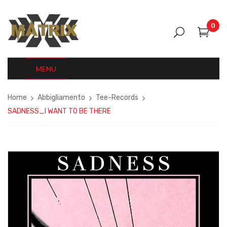
0
MENU
Home
Abbigliamento
Tee-Records
SADNESS_I WANT TO BE THERE