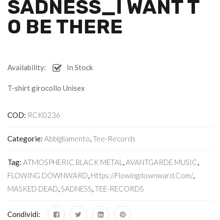
SADNESS_I WANT T
O BE THERE
Availability:
In Stock
T-shirt girocollo Unisex
COD:
RCK0236
Categorie:
Abbigliamento
,
Tee-Records
Tag:
ATMOSPHERIC BLACK METAL
,
AVANTGARDE MUSIC
,
FLOWING DOWNWARD
,
Https://flowingdownward.com/
,
MASKED DEAD
,
SADNESS
,
TEE-RECORDS
Condividi: