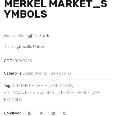
MERKEL MARKET_S
YMBOLS
Availability:
In Stock
T-shirt girocollo Unisex
COD:
RCK0035
Categorie:
Abbigliamento
,
Tee-Records
Tag:
ALTERNATIVE METAL
,
HARDCORE
,
Http://www.merkelmarket.com/
,
MERKEL MARKET
,
TEE-
RECORDS
Condividi: