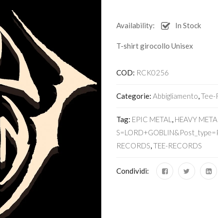
Availability:
In Stock
T-shirt girocollo Unisex
COD:
RCK0256
Categorie:
Abbigliamento
,
Tee-
Tag:
EPIC METAL
,
HEAVY META
S=LORD+GOBLIN&post_type=p
RECORDS
,
TEE-RECORDS
Condividi: