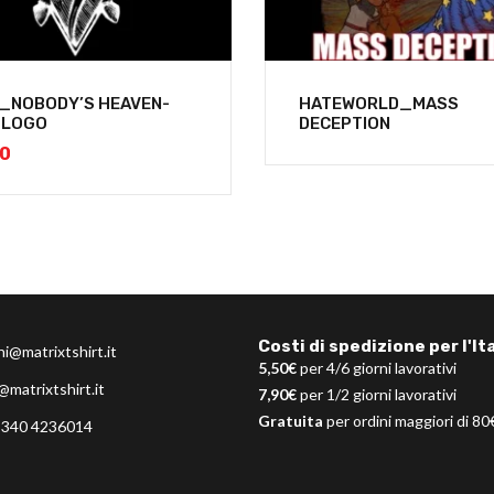
L_NOBODY’S HEAVEN-
HATEWORLD_MASS
 LOGO
DECEPTION
00
Costi di spedizione per l'Ita
ni@matrixtshirt.it
5,50€
per 4/6 giorni lavorativi
@matrixtshirt.it
7,90€
per 1/2 giorni lavorativi
Gratuita
per ordini maggiori di 80
 340 4236014