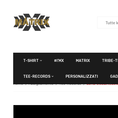
Tutte l
T-SHIRT
#I’MX
MATRIX
TRIBE-T
TEE-RECORDS
PERSONALIZZATI
GAD
Home
Abbigliamento
Tee-Records
LORD GOBLIN_LO