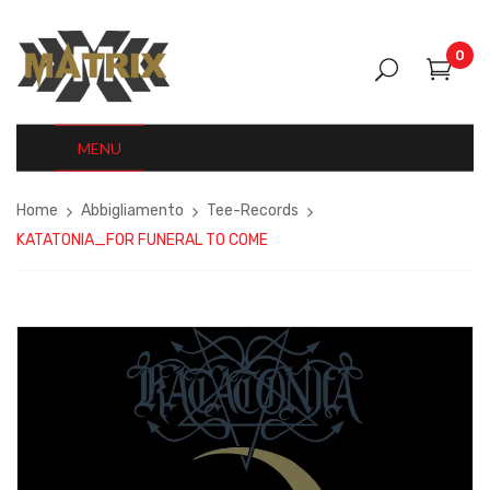
0
MENU
Home
Abbigliamento
Tee-Records
KATATONIA_FOR FUNERAL TO COME