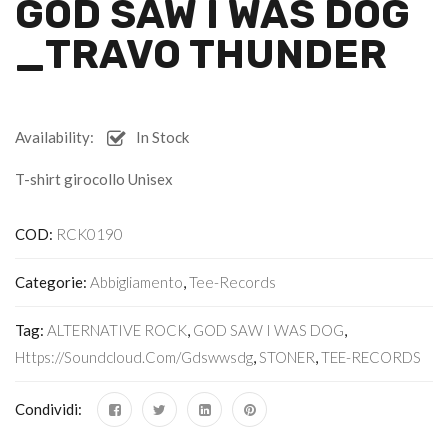
GOD SAW I WAS DOG
_TRAVO THUNDER
Availability:
In Stock
T-shirt girocollo Unisex
COD:
RCK0190
Categorie:
Abbigliamento
,
Tee-Records
Tag:
ALTERNATIVE ROCK
,
GOD SAW I WAS DOG
,
Https://soundcloud.com/gdswwsdg
,
STONER
,
TEE-RECORDS
Condividi: