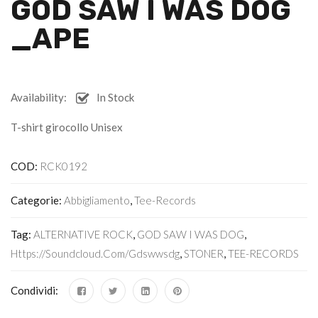
GOD SAW I WAS DOG
_APE
Availability:
In Stock
T-shirt girocollo Unisex
COD:
RCK0192
Categorie:
Abbigliamento
,
Tee-Records
Tag:
ALTERNATIVE ROCK
,
GOD SAW I WAS DOG
,
Https://soundcloud.com/gdswwsdg
,
STONER
,
TEE-RECORDS
Condividi: