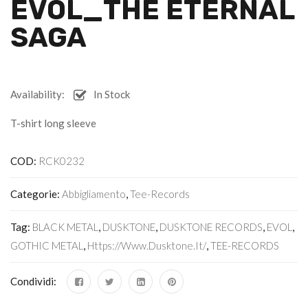
EVOL_THE ETERNAL
SAGA
Availability:
In Stock
T-shirt long sleeve
COD:
RCK0232
Categorie:
Abbigliamento
,
Tee-Records
Tag:
BLACK METAL
,
DUSKTONE
,
DUSKTONE RECORDS
,
EVOL
,
GOTHIC METAL
,
Https://www.dusktone.it/
,
TEE-RECORDS
Condividi: