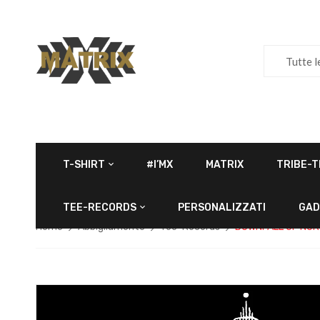
Tutte l
T-SHIRT
#I’MX
MATRIX
TRIBE-T
TEE-RECORDS
PERSONALIZZATI
GAD
Home
Abbigliamento
Tee-Records
DOWNFALL OF NU