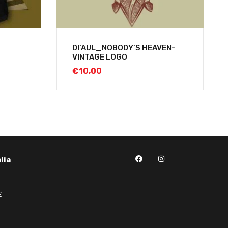
DI’AUL_NOBODY’S HEAVEN-
VINTAGE LOGO
€
10,00
lia
€