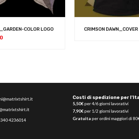
L_GARDEN-COLOR LOGO
CRIMSON DAWN_COVER
00
Costi di spedizione per l'Ita
ni@matrixtshirt.it
5,50€
per 4/6 giorni lavorativi
@matrixtshirt.it
7,90€
per 1/2 giorni lavorativi
Gratuita
per ordini maggiori di 80
 340 4236014