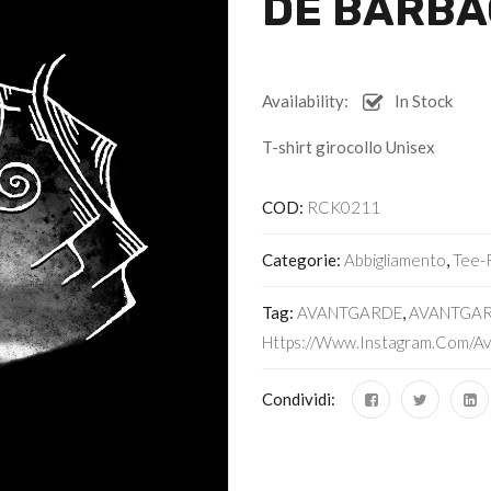
DE BARBA
Availability:
In Stock
T-shirt girocollo Unisex
COD:
RCK0211
Categorie:
Abbigliamento
,
Tee-
Tag:
AVANTGARDE
,
AVANTGAR
Https://www.instagram.com/av
Condividi: