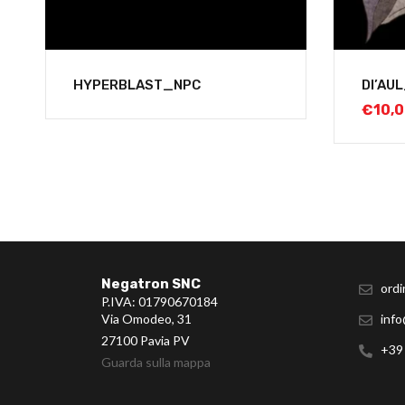
HYPERBLAST_NPC
DI’AU
€
10,
Negatron SNC
ordi
P.IVA: 01790670184
Via Omodeo, 31
info
27100 Pavia PV
+39
Guarda sulla mappa