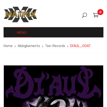
0
MENU
Home
Abbigliamento
Tee-Records
DI’AUL_GOAT