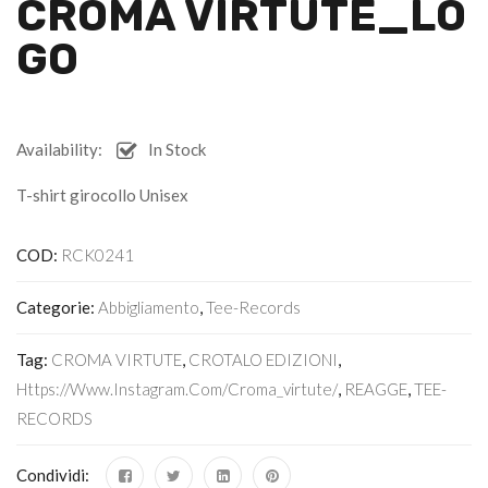
CROMA VIRTUTE_LO
GO
Availability:
In Stock
T-shirt girocollo Unisex
COD:
RCK0241
Categorie:
Abbigliamento
,
Tee-Records
Tag:
CROMA VIRTUTE
,
CROTALO EDIZIONI
,
Https://www.instagram.com/croma_virtute/
,
REAGGE
,
TEE-
RECORDS
Condividi: