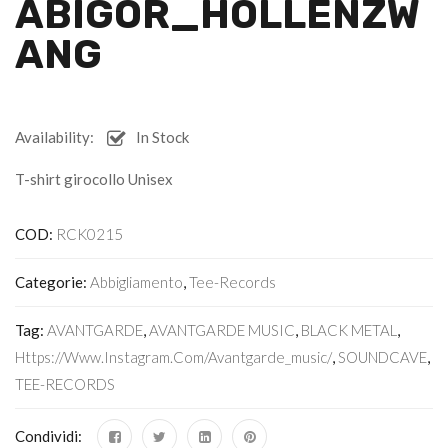
ABIGOR_HOLLENZW
ANG
Availability:
In Stock
T-shirt girocollo Unisex
COD:
RCK0215
Categorie:
Abbigliamento
,
Tee-Records
Tag:
AVANTGARDE
,
AVANTGARDE MUSIC
,
BLACK METAL
,
Https://www.instagram.com/avantgarde_music/
,
SOUNDCAVE
,
TEE-RECORDS
Condividi: