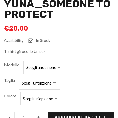
YUNA_SOMEONE TO
PROTECT
€
20,00
Availability:
In Stock
T-shirt girocollo Unisex
Modello
Taglia
Colore
-
+
AGGIUNGI AL CARRELLO