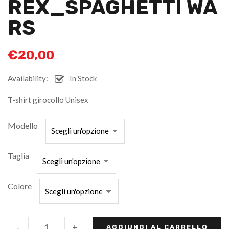
REX_SPAGHETTI WA
RS
€
20,00
Availability:
In Stock
T-shirt girocollo Unisex
Modello
Taglia
Colore
-
+
AGGIUNGI AL CARRELLO