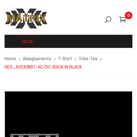
0
MENU
Home
Abbigliamento
T-Shirt
Tribe-Tee
REX_ROCK8BIT-AC/DC-BACK IN BLACK