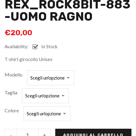
REX_ROCK8BIT-883
-UOMO RAGNO
€
20,00
Availability:
In Stock
T-shirt girocollo Unisex
Modello
Taglia
Colore
-
+
AGGIUNGI AL CARRELLO