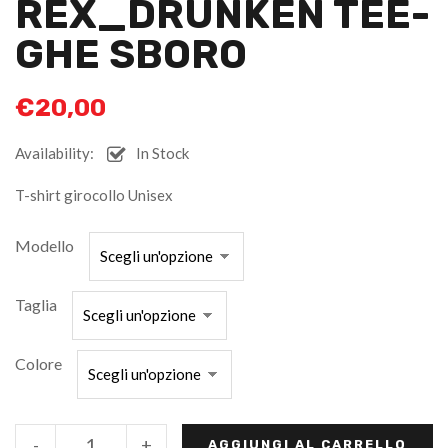
REX_DRUNKEN TEE-
GHE SBORO
€
20,00
Availability:
In Stock
T-shirt girocollo Unisex
Modello
Taglia
Colore
-
+
AGGIUNGI AL CARRELLO