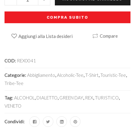
COMPRA SUBITO
Compare
Aggiungi alla Lista desideri
Alternative:
COD:
REX0041
Categorie:
Abbigliamento
,
Alcoholic-Tee
,
T-Shirt
,
Touristic-Tee
,
Tribe-Tee
Tag:
ALCOHOL
,
DIALETTO
,
GREEN DAY
,
REX
,
TURISTICO
,
VENETO
Condividi: