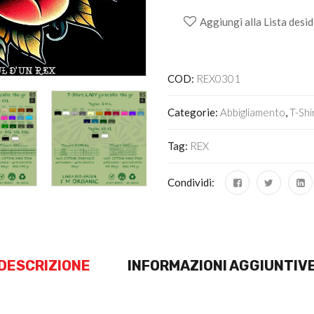
Aggiungi alla Lista desid
Alternative:
COD:
REX0301
Categorie:
Abbigliamento
,
T-Shi
Tag:
REX
Condividi:
DESCRIZIONE
INFORMAZIONI AGGIUNTIV