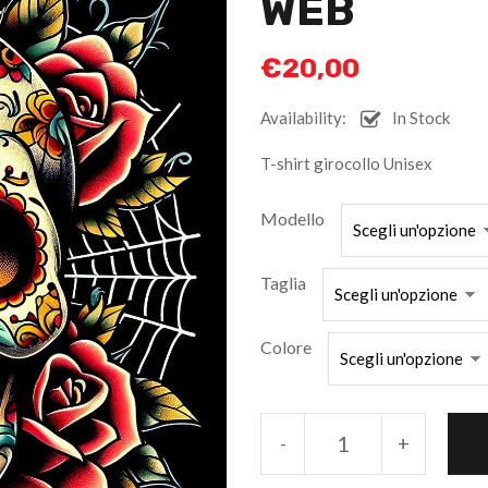
WEB
€
20,00
Availability:
In Stock
T-shirt girocollo Unisex
Modello
Taglia
Colore
-
+