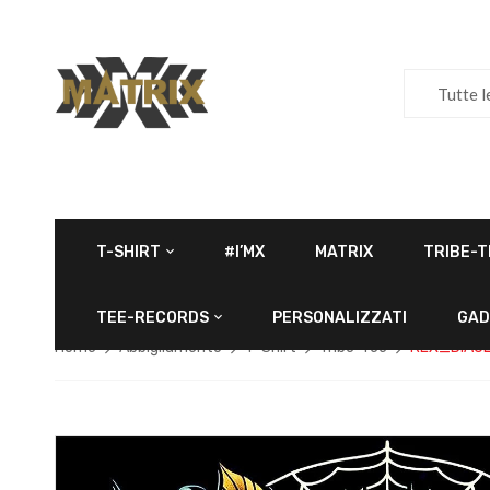
Tutte l
T-SHIRT
#I’MX
MATRIX
TRIBE-T
TEE-RECORDS
PERSONALIZZATI
GAD
Home
Abbigliamento
T-Shirt
Tribe-Tee
REX_DIAUL