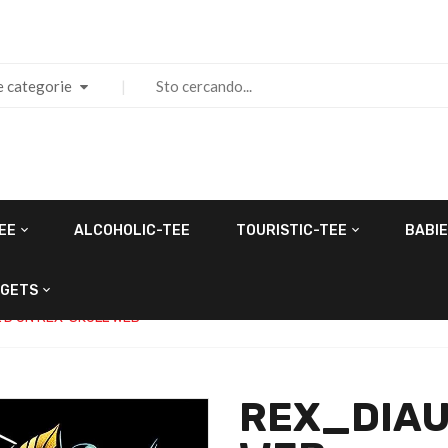
e categorie
EE
ALCOHOLIC-TEE
TOURISTIC-TEE
BABIE
GETS
 D’UN REX-SKULL WEB
REX_DIAU