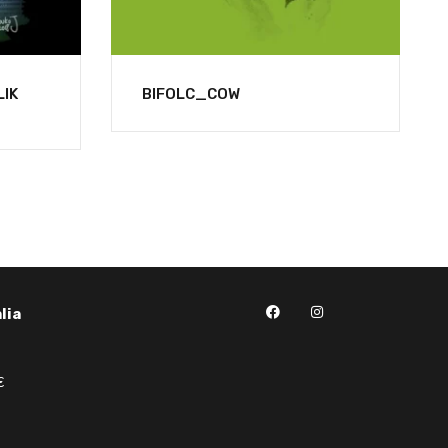
IK
BIFOLC_COW
lia
€