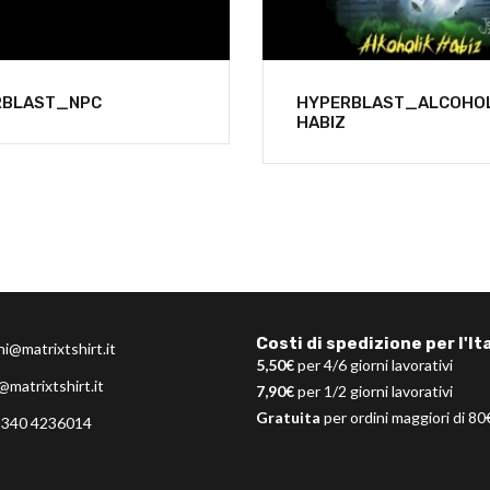
RBLAST_NPC
HYPERBLAST_ALCOHOL
HABIZ
Costi di spedizione per l'Ita
ni@matrixtshirt.it
5,50€
per 4/6 giorni lavorativi
@matrixtshirt.it
7,90€
per 1/2 giorni lavorativi
Gratuita
per ordini maggiori di 80
 340 4236014