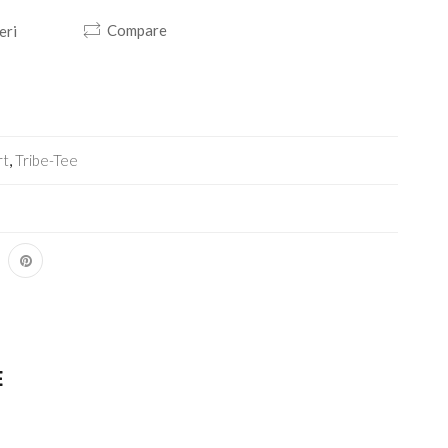
Compare
eri
rt
,
Tribe-Tee
E