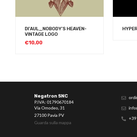
DI’AUL_NOBODY’S HEAVEN-
HYPE
VINTAGE LOGO
€
10,00
Negatron SNC
ordi
P.IVA: 01790670184
Via Omodeo, 31
info
27100 Pavia PV
+39
Guarda sulla mappa