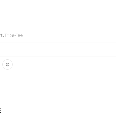
rt
,
Tribe-Tee
E