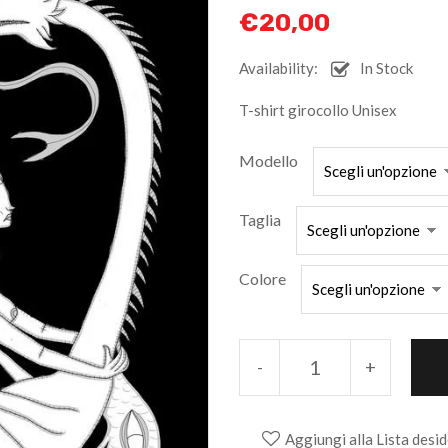
€
20,00
Availability:
In Stock
T-shirt girocollo Unisex
Modello
Taglia
Colore
-
+
Aggiungi alla Lista desid