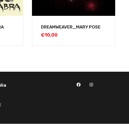
RA
DREAMWEAVER_MARY POSE
€
10,00
lia
€