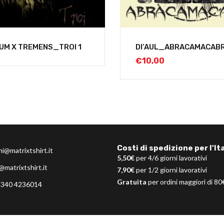
IUM X TREMENS_TROI 1
DI’AUL_ABRACAMACAB
€
10,00
Costi di spedizione per l'Ita
ni@matrixtshirt.it
5,50€
per 4/6 giorni lavorativi
@matrixtshirt.it
7,90€
per 1/2 giorni lavorativi
Gratuita
per ordini maggiori di 80
 340 4236014