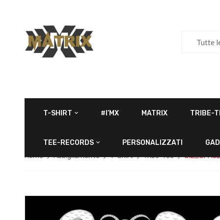
Tutte l
T-SHIRT
#I’MX
MATRIX
TRIBE-T
TEE-RECORDS
PERSONALIZZATI
GAD
Home
Abbigliamento
T-Shirt
Tribe-Tee
GIL_SPACE