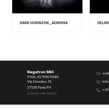
DARK HORINZON_AENIGMA
DELIR
Negatron SNC
ordi
P.IVA: 01790670184
Via Omodeo, 31
info
27100 Pavia PV
+39
Guarda sulla mappa