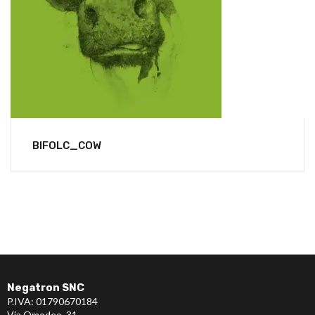
BIFOLC_COW
Negatron SNC
P.IVA: 01790670184
Via Omodeo, 31