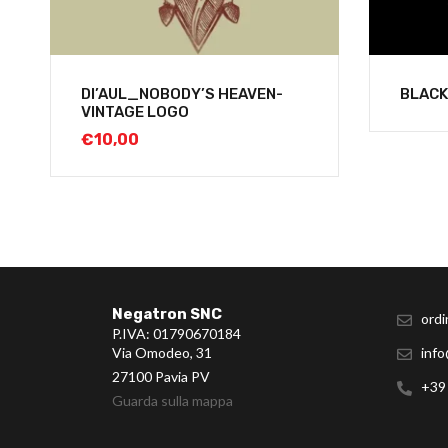
DI’AUL_NOBODY’S HEAVEN-
BLACK
VINTAGE LOGO
€
10,00
Negatron SNC
ordi
P.IVA: 01790670184
Via Omodeo, 31
info
27100 Pavia PV
+39
Guarda sulla mappa