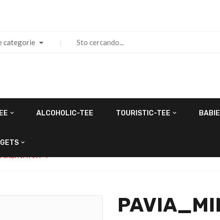
e categorie
EE
ALCOHOLIC-TEE
TOURISTIC-TEE
BABIE
GETS
MINERVA ART-1
PAVIA_MI