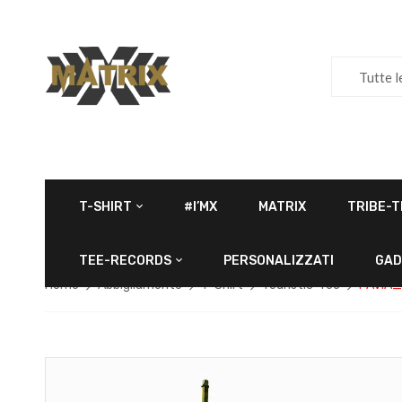
Tutte l
T-SHIRT
#I’MX
MATRIX
TRIBE-T
TEE-RECORDS
PERSONALIZZATI
GAD
Home
Abbigliamento
T-Shirt
Touristic-Tee
PAVIA_