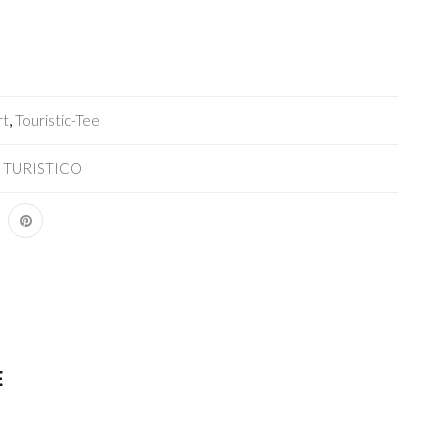
rt
,
Touristic-Tee
,
TURISTICO
E