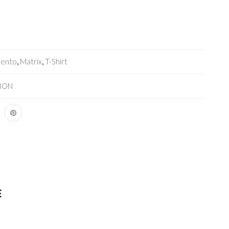
mento
,
Matrix
,
T-Shirt
ION
E