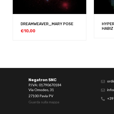
DREAMWEAVER_MARY POSE
HYPE
HABIZ
€
10,00
Negatron SNC
ordi
P.IVA: 01790670184
Via Omodeo, 31
info
27100 Pavia PV
+39
Guarda sulla mappa