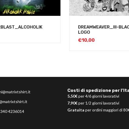
RBLAST_ALCOHOLIK
DREAMWEAVER_III-BLA
LOGO
€
10,00
Costi di spedizione per l'Ita
ni@matrixtshirt.it
5,50€
per 4/6 giorni lavorativi
@matrixtshirt.it
7,90€
per 1/2 giorni lavorativi
Gratuita
per ordini maggiori di 80
 340 4236014