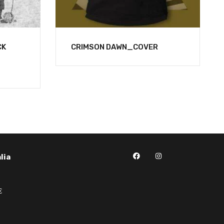
CK
CRIMSON DAWN_COVER
lia
€