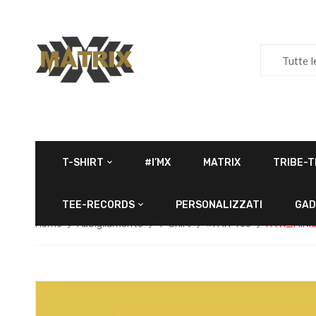
Tutte l
T-SHIRT
#I’MX
MATRIX
TRIBE-T
TEE-RECORDS
PERSONALIZZATI
GAD
Home
Abbigliamento
T-Shirt
#I'MX-Tee
I’M X_MINIO