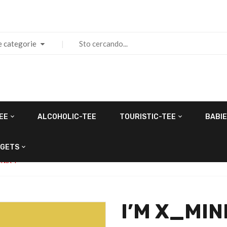
e categorie
EE
ALCOHOLIC-TEE
TOURISTIC-TEE
BABIE
GETS
NIX 1
I’M X_MIN