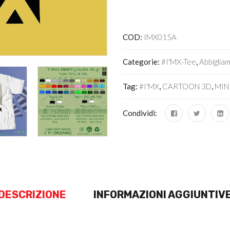
Alternative:
COD:
IMX015A
Categorie:
#I'MX-Tee
,
Abbiglia
Tag:
#I'MX
,
CARTOON 3D
,
MIN
Condividi:
DESCRIZIONE
INFORMAZIONI AGGIUNTIV