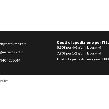
Costi di spedizione per l'Ita
ni@matrixtshirt.it
5,50€
per 4/6 giorni lavorativi
@matrixtshirt.it
7,90€
per 1/2 giorni lavorativi
Gratuita
per ordini maggiori di 80
 340 4236014
Policy