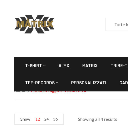
Tutte l
T-SHIRT
#I’MX
MATRIX
TRIBE-T
TEE-RECORDS
PERSONALIZZATI
GAD
Home
Prodotti taggati “TRIBUTE TO”
Show
12
24
36
Showing all 4 results