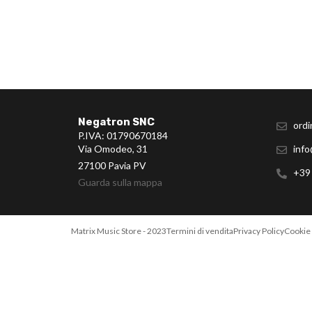
Negatron SNC
ordi
P.IVA: 01790670184
Via Omodeo, 31
info
27100 Pavia PV
+39
Guarda sulla mappa
Matrix Music Store - 2023
Termini di vendita
Privacy Policy
Cookie 