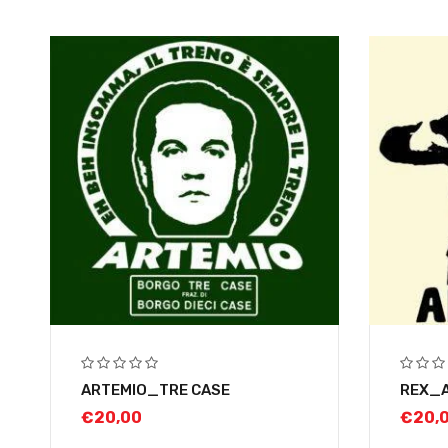
ARTEMIO_TRE CASE
REX_
€
20,00
€
20,