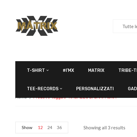
Tutte l
T-SHIRT
#I’MX
MATRIX
TRIBE-T
TEE-RECORDS
PERSONALIZZATI
GAD
Home
Prodotti taggati “RAGAZZO DI CAMPAGNA”
Show
12
24
36
Showing all 3 results