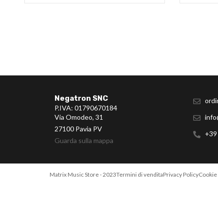
Negatron SNC
ordi
P.IVA: 01790670184
Via Omodeo, 31
info
27100 Pavia PV
+39
Guarda sulla mappa
Matrix Music Store - 2023
Termini di vendita
Privacy Policy
Cookie 