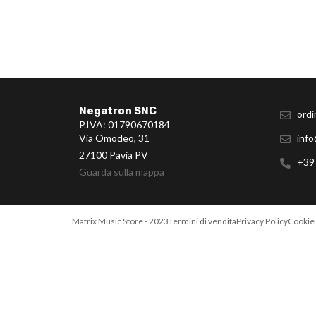
Negatron SNC
ordi
P.IVA: 01790670184
Via Omodeo, 31
info
27100 Pavia PV
+39
Guarda sulla mappa
Matrix Music Store - 2023
Termini di vendita
Privacy Policy
Cookie 