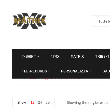
Tutte l
T-SHIRT
#I’MX
MATRIX
TRIBE-T
TEE-RECORDS
PERSONALIZZATI
GAD
Home
Prodotti taggati “PUNISHMENT 18”
Show
12
24
36
Showing the single result