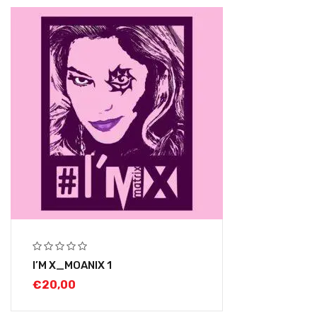
I’M X_MOANIX 1
€
20,00