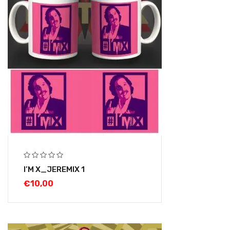
I’M X_JEREMIX 1
€
10,00