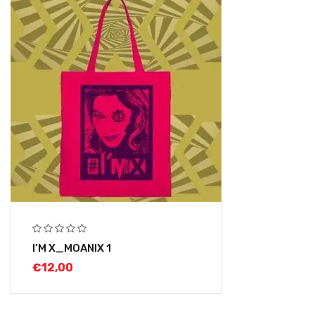
I’M X_MOANIX 1
€
12,00