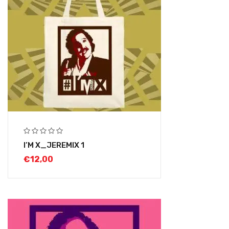
I’M X_JEREMIX 1
€
12,00