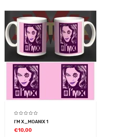
I’M X_MOANIX 1
€
10,00