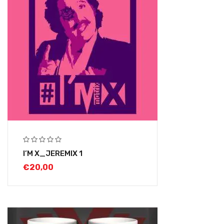
I’M X_JEREMIX 1
€
20,00