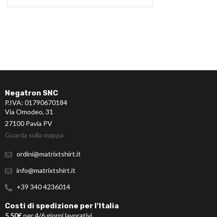
Negatron SNC
P.IVA: 01790670184
Via Omodeo, 31
27100 Pavia PV
Guarda sulla mappa
ordini@matrixtshirt.it
info@matrixtshirt.it
+39 340 4236014
Costi di spedizione per l'Italia
5,50€
per 4/6 giorni lavorativi