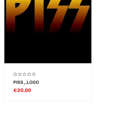
PISS_LOGO
€
20,00