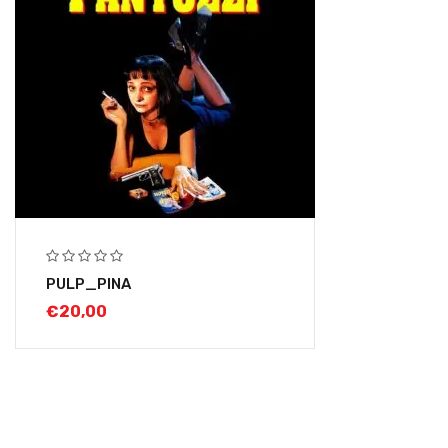
PULP_PINA
€
20,00