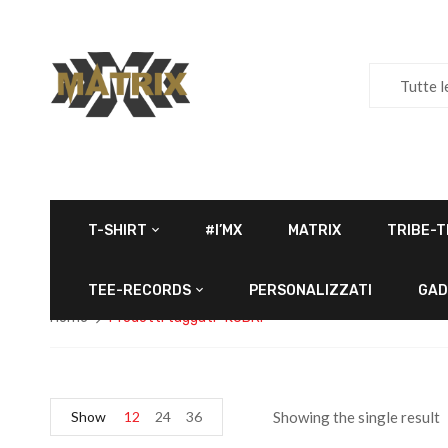
Tutte l
T-SHIRT
#I’MX
MATRIX
TRIBE-T
TEE-RECORDS
PERSONALIZZATI
GAD
Home
Prodotti taggati “KUBRI”
Show
12
24
36
Showing the single result