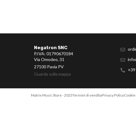
Negatron SNC
ordi
P.IVA: 01790670184
Via Omodeo, 31
info
27100 Pavia PV
+39
Guarda sulla mappa
Matrix Music Store - 2023
Termini di vendita
Privacy Policy
Cookie 