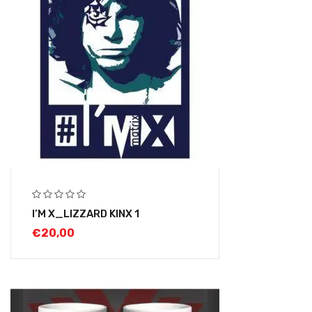
I’M X_LIZZARD KINX 1
€
20,00