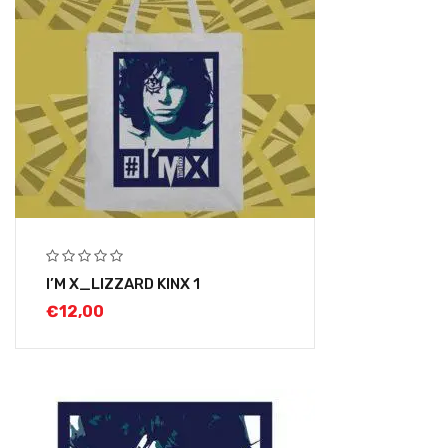
I’M X_LIZZARD KINX 1
€
12,00