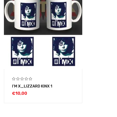
I’M X_LIZZARD KINX 1
€
10,00