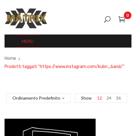
0
MENU
Home
Prodotti taggati “https://www.instagram.com/kubri_band/”
Ordinamento Predefinito
Show
12
24
36