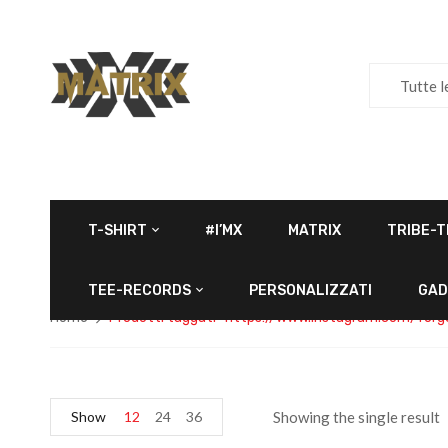
Tutte l
T-SHIRT
#I’MX
MATRIX
TRIBE-T
TEE-RECORDS
PERSONALIZZATI
GAD
Home
Prodotti taggati “https://www.instagram.com/forgot
Show
12
24
36
Showing the single result