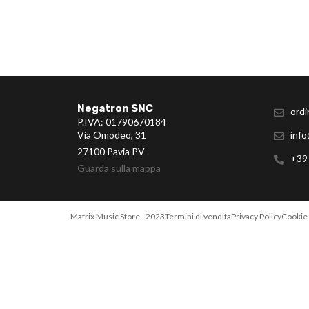
Negatron SNC
ordi
P.IVA: 01790670184
Via Omodeo, 31
info
27100 Pavia PV
+39
Guarda sulla mappa
Matrix Music Store - 2023
Termini di vendita
Privacy Policy
Cookie 