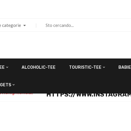
e categorie
EE
ALCOHOLIC-TEE
TOURISTIC-TEE
BABIE
GETS
tenlight.official/”
HTTPS://WWW.INSTAGRAM