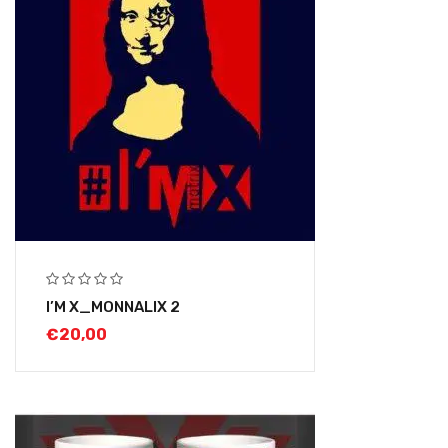
I’M X_MONNALIX 2
€
20,00