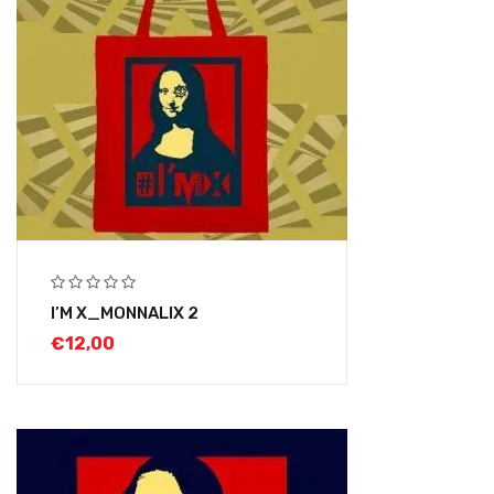
I’M X_MONNALIX 2
€
12,00