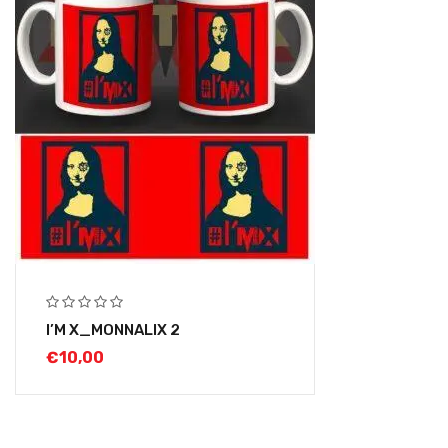
I’M X_MONNALIX 2
€
10,00