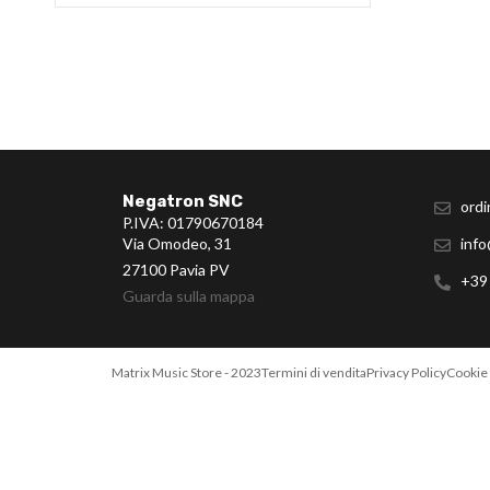
Negatron SNC
ordi
P.IVA: 01790670184
Via Omodeo, 31
info
27100 Pavia PV
+39
Guarda sulla mappa
Matrix Music Store - 2023
Termini di vendita
Privacy Policy
Cookie 