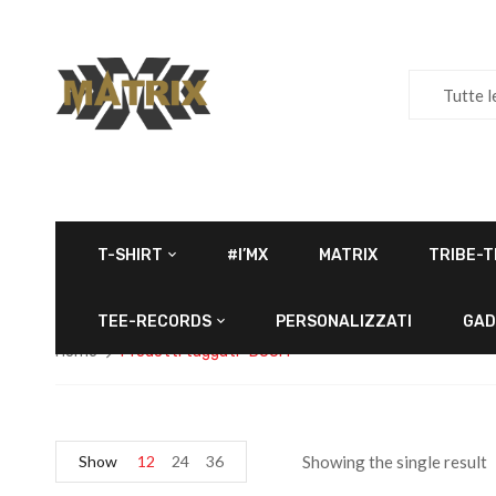
Tutte l
T-SHIRT
#I’MX
MATRIX
TRIBE-T
TEE-RECORDS
PERSONALIZZATI
GAD
Home
Prodotti taggati “DOOM”
Show
12
24
36
Showing the single result