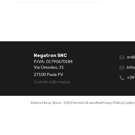
Negatron SNC
ordi
P.IVA: 01790670184
Via Omodeo, 31
info
27100 Pavia PV
+39
Guarda sulla mappa
Matrix Music Store - 2023
Termini di vendita
Privacy Policy
Cookie 