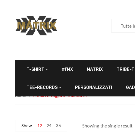
Tutte l
T-SHIRT
#I’MX
MATRIX
TRIBE-T
TEE-RECORDS
PERSONALIZZATI
GAD
Home
Prodotti taggati “BOLOGNA”
Show
12
24
36
Showing the single result