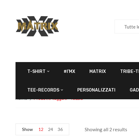
Tutte l
T-SHIRT
#I’MX
MATRIX
TRIBE-T
TEE-RECORDS
PERSONALIZZATI
GAD
Home
Prodotti taggati “4OLDS”
Show
12
24
36
Showing all 2 results