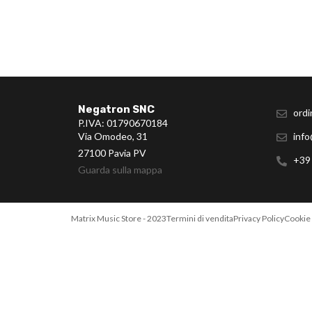
Negatron SNC
ordi
P.IVA: 01790670184
Via Omodeo, 31
info
27100 Pavia PV
+39
Guarda sulla mappa
Matrix Music Store - 2023
Termini di vendita
Privacy Policy
Cookie 