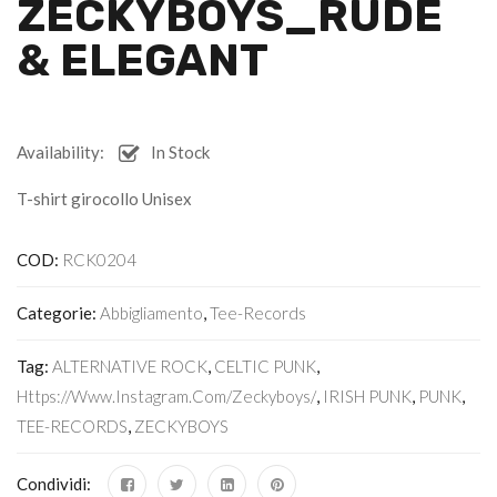
ZECKYBOYS_RUDE
& ELEGANT
Availability:
In Stock
T-shirt girocollo Unisex
COD:
RCK0204
Categorie:
Abbigliamento
,
Tee-Records
Tag:
ALTERNATIVE ROCK
,
CELTIC PUNK
,
Https://www.instagram.com/zeckyboys/
,
IRISH PUNK
,
PUNK
,
TEE-RECORDS
,
ZECKYBOYS
Condividi: