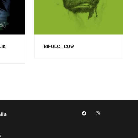
IK
BIFOLC_COW
lia
€