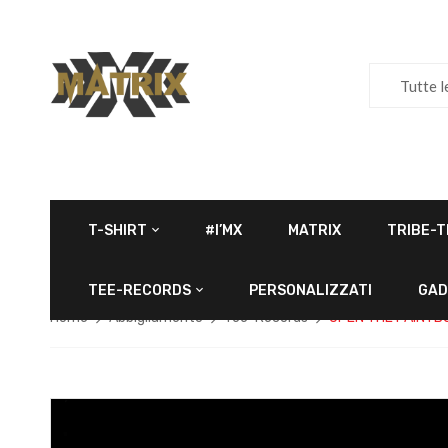
Tutte l
T-SHIRT
#I’MX
MATRIX
TRIBE-T
TEE-RECORDS
PERSONALIZZATI
GAD
Home
Abbigliamento
Tee-Records
OPEN THE PAINT