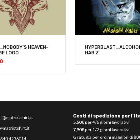
L_NOBODY’S HEAVEN-
HYPERBLAST_ALCOHOL
GE LOGO
HABIZ
00
Costi di spedizione per l'Ita
ni@matrixtshirt.it
5,50€
per 4/6 giorni lavorativi
@matrixtshirt.it
7,90€
per 1/2 giorni lavorativi
Gratuita
per ordini maggiori di 80
 340 4236014