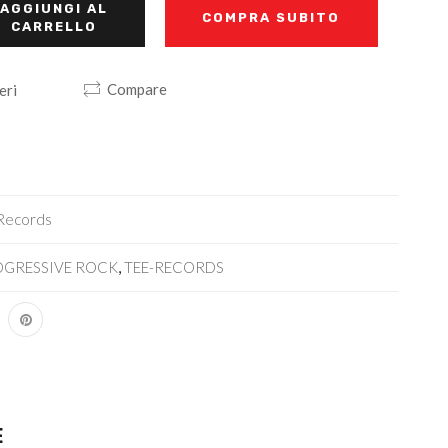
AGGIUNGI AL
COMPRA SUBITO
CARRELLO
Compare
eri
Records
OGRESSIVE ROCK
,
TEE-RECORDS
E