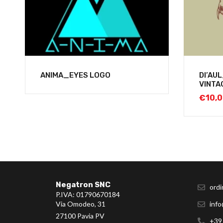
ANIMA_EYES LOGO
DI’AU
VINTA
€
10,
Negatron SNC
ordi
P.IVA: 01790670184
Via Omodeo, 31
info
27100 Pavia PV
+39