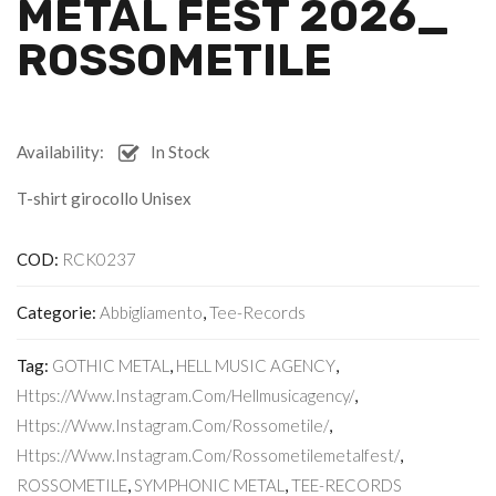
METAL FEST 2026_
ROSSOMETILE
Availability:
In Stock
T-shirt girocollo Unisex
COD:
RCK0237
Categorie:
Abbigliamento
,
Tee-Records
Tag:
GOTHIC METAL
,
HELL MUSIC AGENCY
,
Https://www.instagram.com/hellmusicagency/
,
Https://www.instagram.com/rossometile/
,
Https://www.instagram.com/rossometilemetalfest/
,
ROSSOMETILE
,
SYMPHONIC METAL
,
TEE-RECORDS