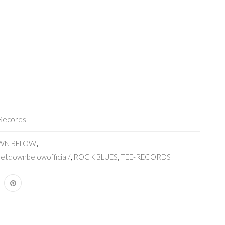
Records
WN BELOW
,
etdownbelowofficial/
,
ROCK BLUES
,
TEE-RECORDS