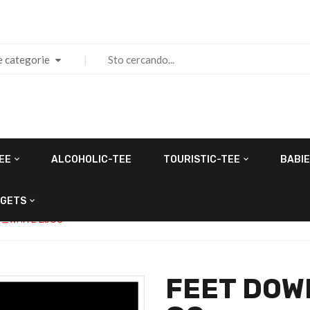
e categorie
EE
ALCOHOLIC-TEE
TOURISTIC-TEE
BABIE
GETS
W_WHITE LOGO
FEET DOW