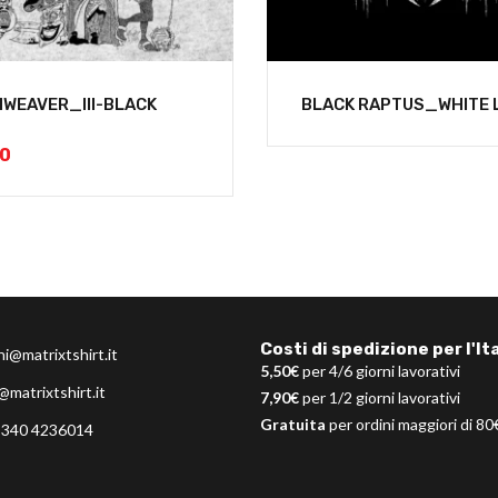
WEAVER_III-BLACK
BLACK RAPTUS_WHITE 
00
Costi di spedizione per l'Ita
ni@matrixtshirt.it
5,50€
per 4/6 giorni lavorativi
@matrixtshirt.it
7,90€
per 1/2 giorni lavorativi
Gratuita
per ordini maggiori di 80
 340 4236014