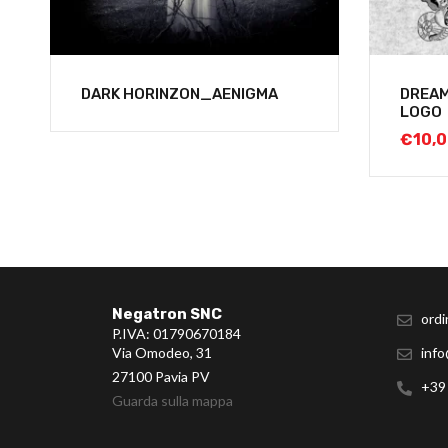
DARK HORINZON_AENIGMA
DREAM
LOGO
€
10,
Negatron SNC
ordi
P.IVA: 01790670184
Via Omodeo, 31
info
27100 Pavia PV
+39
Guarda sulla mappa