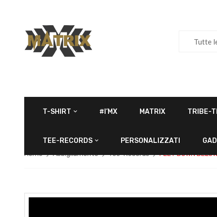
Tutte l
T-SHIRT
#I’MX
MATRIX
TRIBE-T
TEE-RECORDS
PERSONALIZZATI
GAD
Home
Abbigliamento
Tee-Records
FEET DOWN BELO