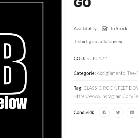
GO
Availability:
In Stock
T-shirt girocollo Unisex
COD:
RCK0122
Categorie:
Abbigliamento
,
Tee-
Tag:
CLASSIC ROCK
,
FEET DO
Https://www.instagram.com/fe
Condividi: